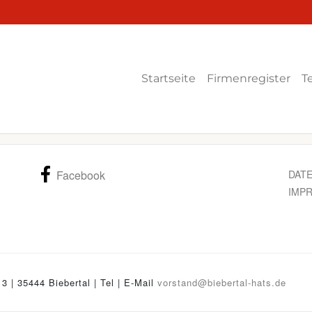
Startseite
Firmenregister
T
Facebook
DAT
IMP
13 | 35444 Biebertal | Tel
| E-Mail
vorstand@biebertal-hats.de